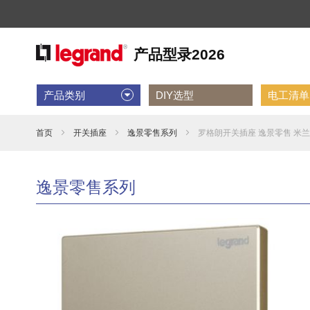
产品类别
DIY选型
电工清单D
首页
开关插座
逸景零售系列
罗格朗开关插座 逸景零售 米兰金
逸景零售系列
跳
到
结
尾
的
图
片