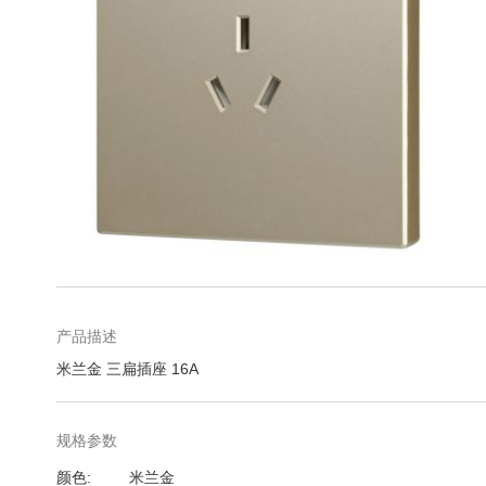
库
跳
转
到
图
产品描述
像
米兰金 三扁插座 16A
库
的
开
规格参数
头
规
颜色
米兰金