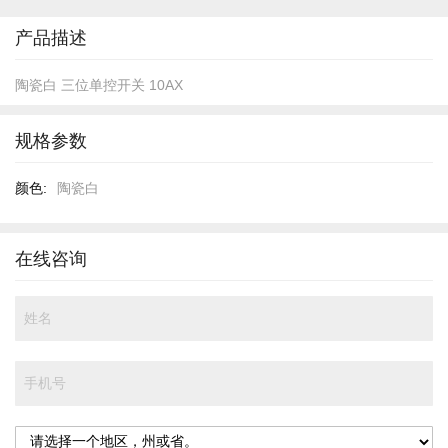
开
头
产品描述
陶瓷白 三位单控开关 10AX
规格参数
规
陶瓷白
格
参
数
在线咨询