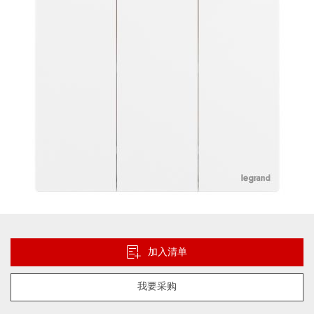
片
库
跳
转
到
加入清单
图
像
我要采购
库
的