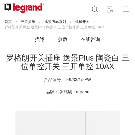
跳
搜
我的购物车
到
索
内
容
首页
开关插座
逸景Plus系列
机械开关
罗格朗开关插座 逸景Plus 陶瓷白 三位单控开关 三开单控 10AX
描述
参数
在线咨询
罗格朗开关插座 逸景Plus 陶瓷白 三
位单控开关 三开单控 10AX
产品编号：
F9/33/1/2AW
品牌： 罗格朗 Legrand
跳
到
结
尾
的
图