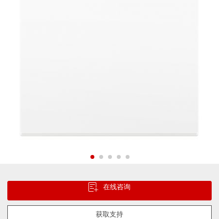
片
库
跳
转
在线咨询
到
图
像
获取支持
库