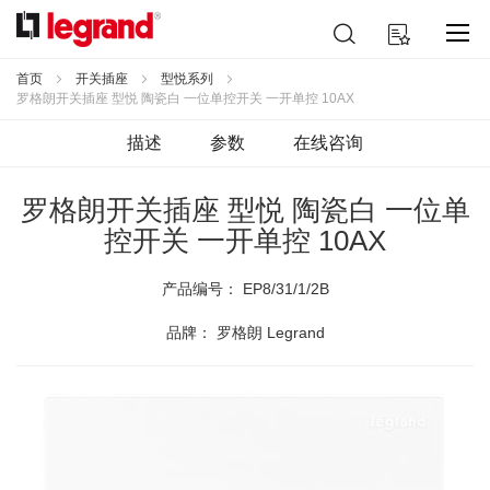
跳
搜
我的购物车
到
索
内
容
首页
开关插座
型悦系列
罗格朗开关插座 型悦 陶瓷白 一位单控开关 一开单控 10AX
描述
参数
在线咨询
罗格朗开关插座 型悦 陶瓷白 一位单
控开关 一开单控 10AX
产品编号：
EP8/31/1/2B
品牌： 罗格朗 Legrand
跳
到
结
尾
的
图