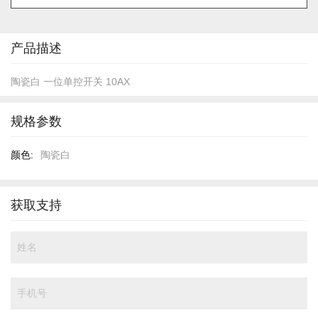
的
开
头
产品描述
陶瓷白 一位单控开关 10AX
规格参数
规
陶瓷白
格
参
数
获取支持