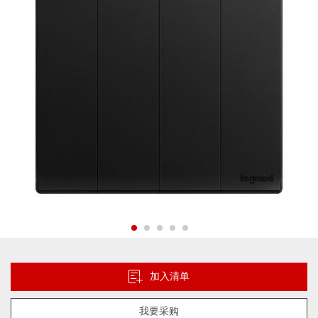
片
库
跳
转
到
加入清单
图
像
我要采购
库