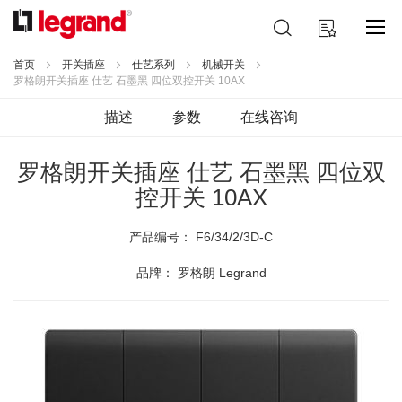
跳
搜
我的购物车
到
索
内
容
首页
开关插座
仕艺系列
机械开关
罗格朗开关插座 仕艺 石墨黑 四位双控开关 10AX
描述
参数
在线咨询
罗格朗开关插座 仕艺 石墨黑 四位双
控开关 10AX
产品编号：
F6/34/2/3D-C
品牌： 罗格朗 Legrand
跳
到
结
尾
的
图