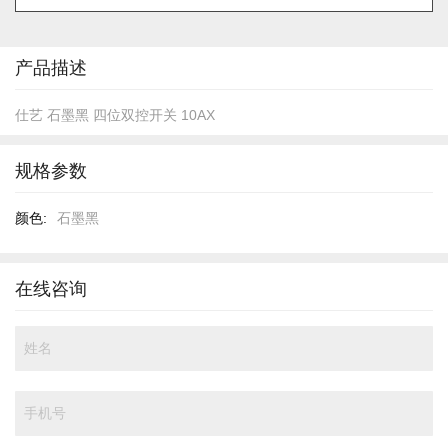
的
开
头
产品描述
仕艺 石墨黑 四位双控开关 10AX
规格参数
规
石墨黑
格
参
数
在线咨询