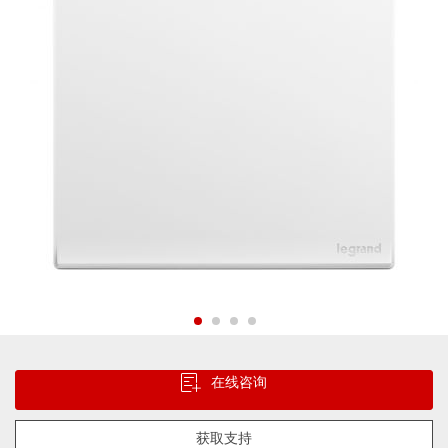
片
库
跳
转
在线咨询
到
图
像
获取支持
库