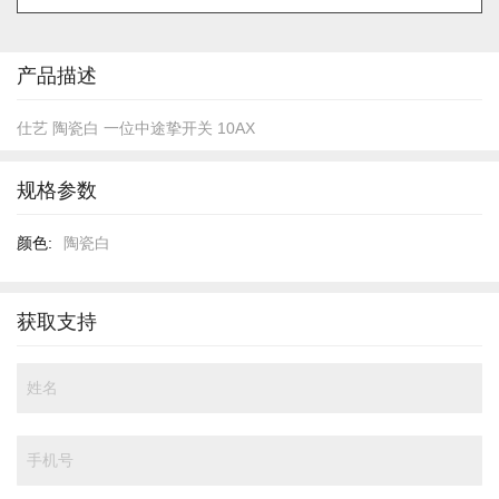
的
开
头
产品描述
仕艺 陶瓷白 一位中途挚开关 10AX
规格参数
规
陶瓷白
格
参
数
获取支持