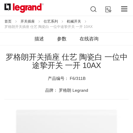
跳
搜
我的购物车
到
索
内
容
首页
开关插座
仕艺系列
机械开关
罗格朗开关插座 仕艺 陶瓷白 一位中途挚开关 一开 10AX
描述
参数
在线咨询
罗格朗开关插座 仕艺 陶瓷白 一位中
途挚开关 一开 10AX
产品编号：
F6/311B
品牌： 罗格朗 Legrand
跳
到
结
尾
的
图