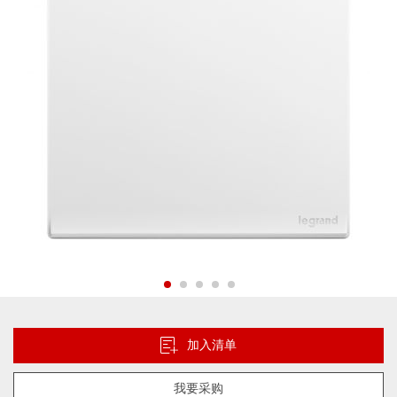
片
库
跳
转
到
加入清单
图
像
我要采购
库