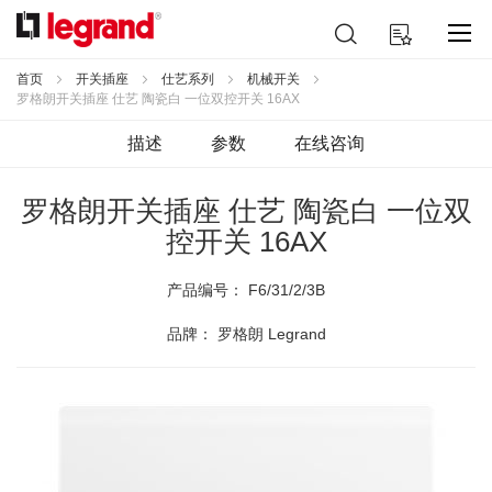
跳
搜
我的购物车
到
索
内
容
首页
开关插座
仕艺系列
机械开关
罗格朗开关插座 仕艺 陶瓷白 一位双控开关 16AX
描述
参数
在线咨询
罗格朗开关插座 仕艺 陶瓷白 一位双
控开关 16AX
产品编号：
F6/31/2/3B
品牌： 罗格朗 Legrand
跳
到
结
尾
的
图