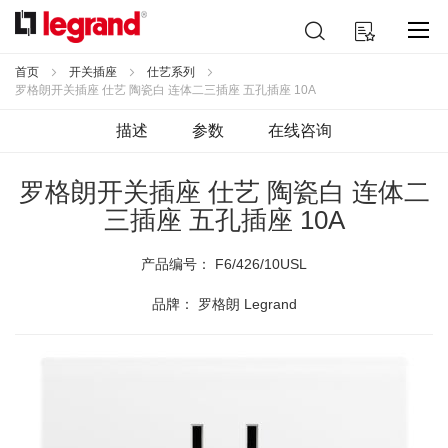
跳
搜
我的购物车
到
索
内
容
首页
开关插座
仕艺系列
罗格朗开关插座 仕艺 陶瓷白 连体二三插座 五孔插座 10A
描述
参数
在线咨询
罗格朗开关插座 仕艺 陶瓷白 连体二
三插座 五孔插座 10A
产品编号：
F6/426/10USL
品牌： 罗格朗 Legrand
跳
到
结
尾
的
图