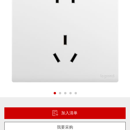
片
库
跳
转
到
加入清单
图
像
我要采购
库