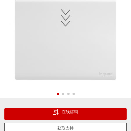
片
库
跳
转
在线咨询
到
图
像
获取支持
库