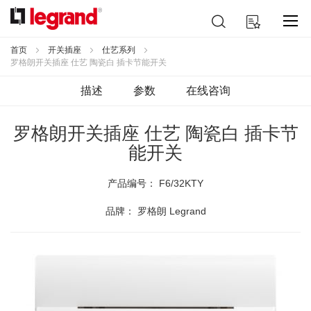
跳
搜
我的购物车
到
索
内
容
首页
开关插座
仕艺系列
罗格朗开关插座 仕艺 陶瓷白 插卡节能开关
描述
参数
在线咨询
罗格朗开关插座 仕艺 陶瓷白 插卡节
能开关
产品编号：
F6/32KTY
品牌： 罗格朗 Legrand
跳
到
结
尾
的
图