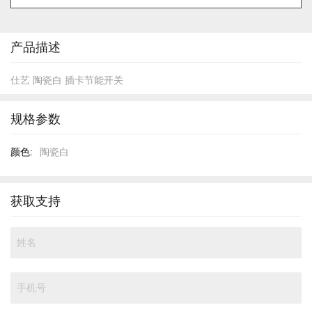
的
开
头
产品描述
仕艺 陶瓷白 插卡节能开关
规格参数
规
陶瓷白
格
参
数
获取支持