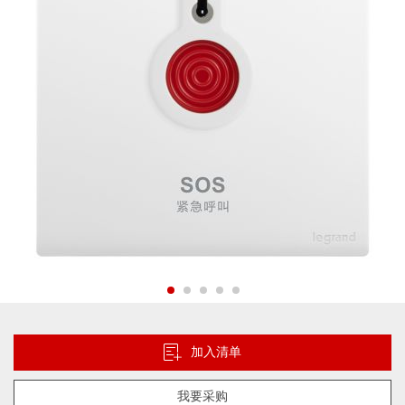
片
库
跳
转
到
加入清单
图
像
我要采购
库