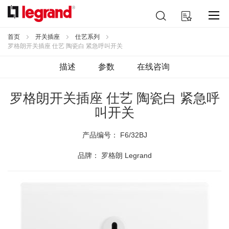
跳
搜
我的购物车
到
索
内
容
首页
开关插座
仕艺系列
罗格朗开关插座 仕艺 陶瓷白 紧急呼叫开关
描述
参数
在线咨询
罗格朗开关插座 仕艺 陶瓷白 紧急呼
叫开关
产品编号：
F6/32BJ
品牌： 罗格朗 Legrand
跳
到
结
尾
的
图