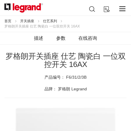
跳
搜
我的购物车
到
索
内
容
首页
开关插座
仕艺系列
罗格朗开关插座 仕艺 陶瓷白 一位双控开关 16AX
描述
参数
在线咨询
罗格朗开关插座 仕艺 陶瓷白 一位双
控开关 16AX
产品编号：
F6/31/2/3B
品牌： 罗格朗 Legrand
跳
到
结
尾
的
图