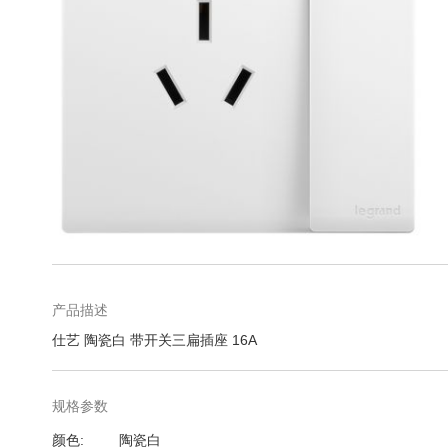
库
跳
转
到
图
产品描述
像
仕艺 陶瓷白 带开关三扁插座 16A
库
的
开
规格参数
头
规
颜色
陶瓷白