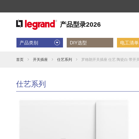
产品类别
DIY选型
电工清单D
首页
开关插座
仕艺系列
罗格朗开关插座 仕艺 陶瓷白 带开关
仕艺系列
跳
到
结
尾
的
图
片