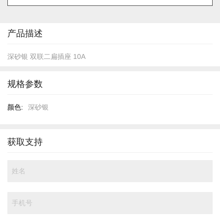
的
开
头
产品描述
深砂银 双联二扁插座 10A
规格参数
规
深砂银
格
参
数
获取支持