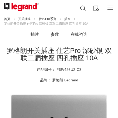
跳
搜
我的购物车
到
索
内
容
首页
开关插座
仕艺Pro系列
插座
罗格朗开关插座 仕艺Pro 深砂银 双联二扁插座 四孔插座 10A
描述
参数
在线咨询
罗格朗开关插座 仕艺Pro 深砂银 双
联二扁插座 四孔插座 10A
产品编号：
F6P/426U2-C3
品牌： 罗格朗 Legrand
跳
到
结
尾
的
图