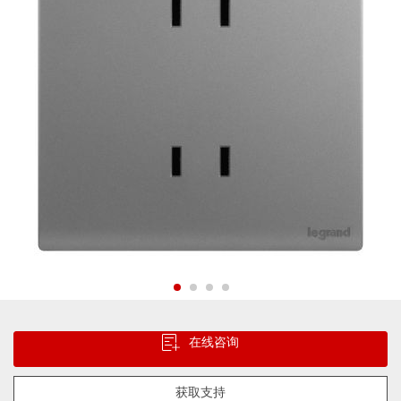
片
库
跳
转
在线咨询
到
图
像
获取支持
库