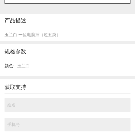
的
开
头
产品描述
玉兰白 一位电脑插（超五类）
规格参数
规
玉兰白
格
参
数
获取支持