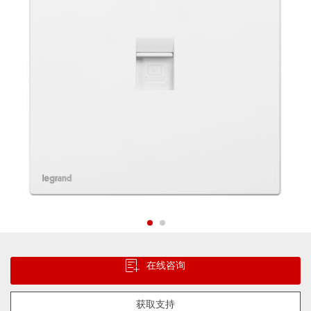
片
库
跳
转
在线咨询
到
图
像
获取支持
库