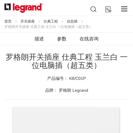
跳
搜
我的购物车
到
索
内
容
首页
开关插座
仕典工程
信息插
罗格朗开关插座 仕典工程 玉兰白 一位电脑插（超五类）
描述
参数
在线咨询
罗格朗开关插座 仕典工程 玉兰白 一
位电脑插（超五类）
产品编号：
K8/C01P
品牌： 罗格朗 Legrand
跳
到
结
尾
的
图