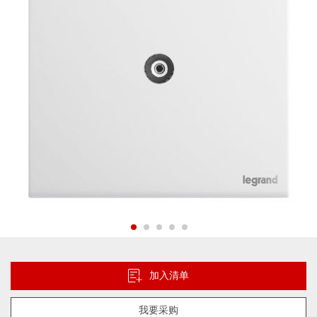
片
库
跳
转
到
加入清单
图
像
我要采购
库