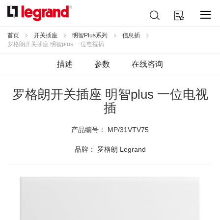
跳
搜
我的购物车
到
索
内
容
首页
开关插座
明智Plus系列
信息插
罗格朗开关插座 明智plus 一位电视插
描述
参数
在线咨询
罗格朗开关插座 明智plus 一位电视
插
产品编号：
MP/31VTV75
品牌： 罗格朗 Legrand
跳
到
结
尾
的
图