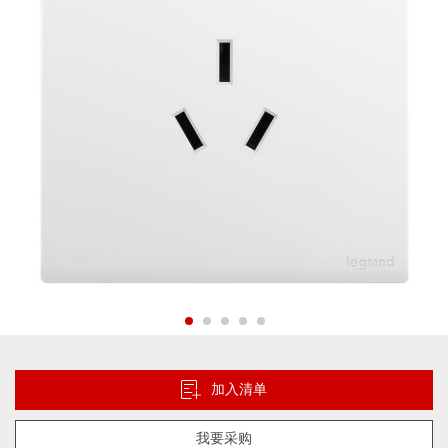
片
库
跳
转
到
加入清单
图
像
我要采购
库