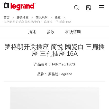
跳
搜
我的购物车
到
索
内
容
首页
开关插座
简悦系列
插座
罗格朗开关插座 简悦 陶瓷白 三扁插座 三孔插座 16A
描述
参数
在线咨询
罗格朗开关插座 简悦 陶瓷白 三扁插
座 三孔插座 16A
产品编号：
F6R/426/15CS
品牌： 罗格朗 Legrand
跳
到
结
尾
的
图