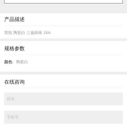
的
开
头
产品描述
简悦 陶瓷白 三扁插座 16A
规格参数
规
陶瓷白
格
参
数
在线咨询