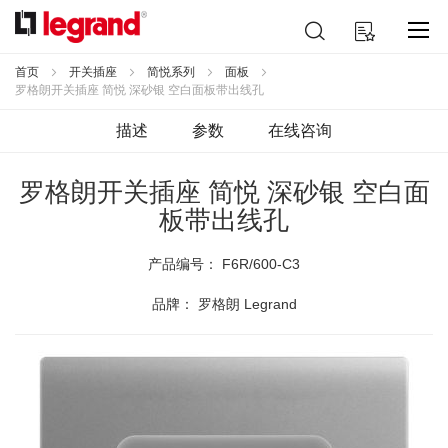
跳
搜
我的购物车
到
索
内
容
首页
开关插座
简悦系列
面板
罗格朗开关插座 简悦 深砂银 空白面板带出线孔
描述
参数
在线咨询
罗格朗开关插座 简悦 深砂银 空白面
板带出线孔
产品编号：
F6R/600-C3
品牌： 罗格朗 Legrand
跳
到
结
尾
的
图