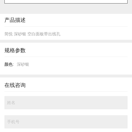
的
开
头
产品描述
简悦 深砂银 空白面板带出线孔
规格参数
规
深砂银
格
参
数
在线咨询