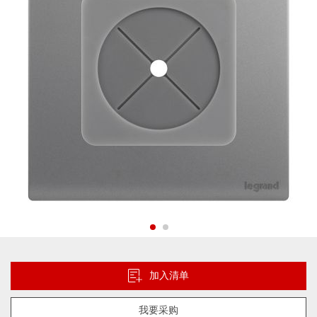
片
库
跳
转
到
加入清单
图
像
我要采购
库