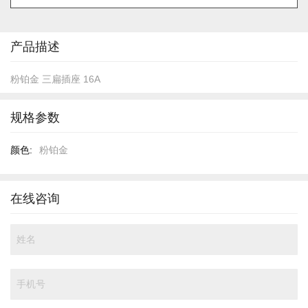
的
开
头
产品描述
粉铂金 三扁插座 16A
规格参数
规
粉铂金
格
参
数
在线咨询