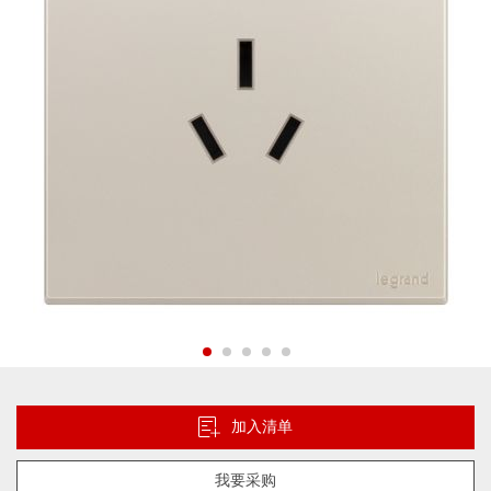
片
库
跳
转
到
加入清单
图
像
我要采购
库