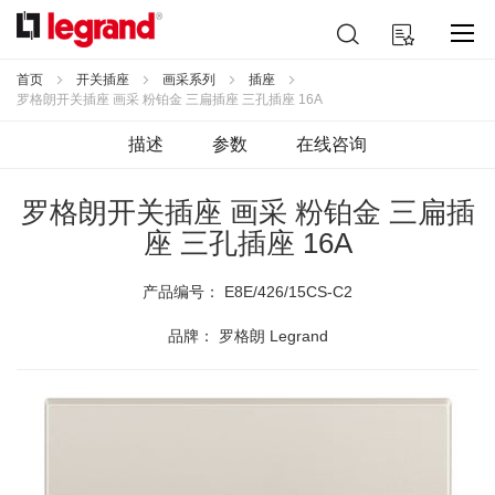
跳
搜
我的购物车
到
索
内
容
首页
开关插座
画采系列
插座
罗格朗开关插座 画采 粉铂金 三扁插座 三孔插座 16A
描述
参数
在线咨询
罗格朗开关插座 画采 粉铂金 三扁插
座 三孔插座 16A
产品编号：
E8E/426/15CS-C2
品牌： 罗格朗 Legrand
跳
到
结
尾
的
图