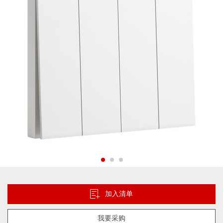
片
库
跳
转
到
加入清单
图
像
我要采购
库