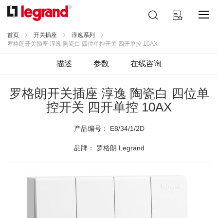
跳
搜
我的购物车
到
索
内
容
首页
开关插座
淳逸系列
罗格朗开关插座 淳逸 陶瓷白 四位单控开关 四开单控 10AX
描述
参数
在线咨询
罗格朗开关插座 淳逸 陶瓷白 四位单
控开关 四开单控 10AX
产品编号：
E8/34/1/2D
品牌： 罗格朗 Legrand
跳
到
结
尾
的
图