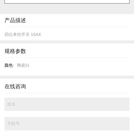
的
开
头
产品描述
四位单控开关 10AX
规格参数
规
陶瓷白
格
参
数
在线咨询