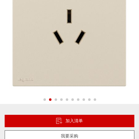
片
库
跳
转
到
加入清单
图
像
我要采购
库