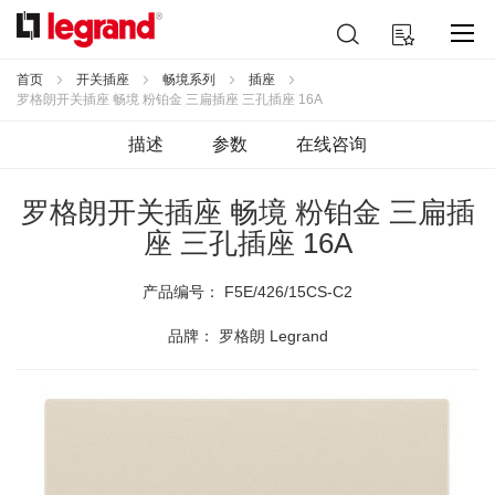
跳
搜
我的购物车
到
索
内
容
首页
开关插座
畅境系列
插座
罗格朗开关插座 畅境 粉铂金 三扁插座 三孔插座 16A
描述
参数
在线咨询
罗格朗开关插座 畅境 粉铂金 三扁插
座 三孔插座 16A
产品编号：
F5E/426/15CS-C2
品牌： 罗格朗 Legrand
跳
到
结
尾
的
图