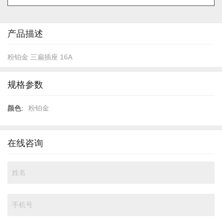
的
开
头
产品描述
粉铂金 三扁插座 16A
规格参数
规
粉铂金
格
参
数
在线咨询