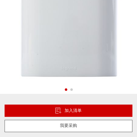
库
跳
转
到
加入清单
图
像
我要采购
库
的