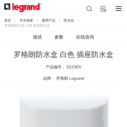
跳
搜
我的购物车
到
索
内
容
首页
开关插座
通用产品
防水盒
罗格朗防水盒 白色 插座防水盒
描述
参数
在线咨询
罗格朗防水盒 白色 插座防水盒
产品编号：
E223DV
品牌： 罗格朗 Legrand
跳
到
结
尾
的
图
片