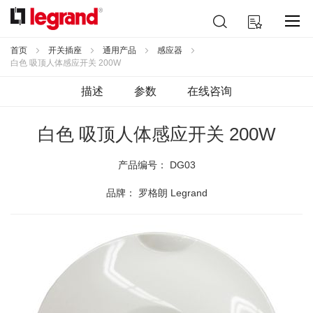
跳
搜
我的购物车
到
索
内
容
首页
开关插座
通用产品
感应器
白色 吸顶人体感应开关 200W
描述
参数
在线咨询
白色 吸顶人体感应开关 200W
产品编号：
DG03
品牌： 罗格朗 Legrand
跳
到
结
尾
的
图
片