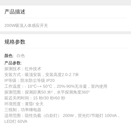
开
头
产品描述
200W吸顶人体感应开关
规格参数
规
白色
格
参
探测技术：红外技术
数
安装方式：吸顶安装，安装高度2.0-2.7米
IP等级：防水防尘等级 IP20
工作温度：- 10℃~+ 50℃，20%-90%无冷凝，室内使用
探测范围：探测距离50 米²，水平探测角度360°
延迟关闭时间：15 秒/30 秒/60 秒
环境照度：黄昏/ 全天
三线制，功率继电器
适用范围：阻性负载（白炽灯） 200W，荧光灯/节能灯 100VA，
LED灯 60VA