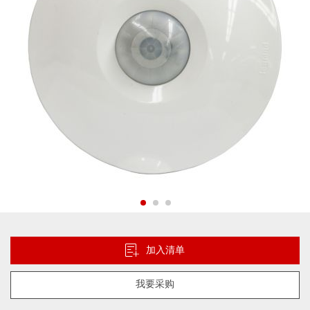
库
跳
转
到
加入清单
图
像
我要采购
库
的