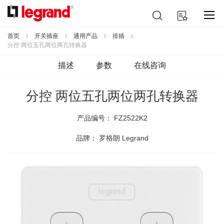
跳
搜
我的购物车
到
索
内
容
首页
开关插座
通用产品
排插
分控 两位五孔两位两孔转换器
描述
参数
在线咨询
分控 两位五孔两位两孔转换器
产品编号：
FZ2522K2
品牌： 罗格朗 Legrand
跳
到
结
尾
的
图
片