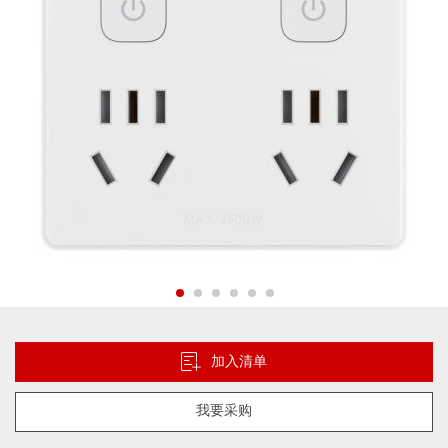
库
跳
转
到
加入清单
图
像
我要采购
库
的