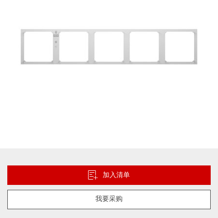
片
库
跳
转
到
加入清单
图
像
我要采购
库
的