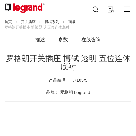
跳
搜
我的购物车
到
索
内
容
首页
开关插座
博轼系列
面板
罗格朗开关插座 博轼 透明 五位连体底衬
描述
参数
在线咨询
罗格朗开关插座 博轼 透明 五位连体
底衬
产品编号：
K7103/5
品牌： 罗格朗 Legrand
跳
到
结
尾
的
图