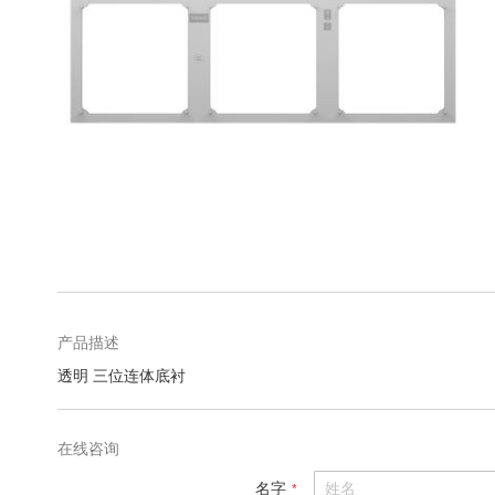
库
跳
转
到
图
产品描述
像
透明 三位连体底衬
库
的
开
在线咨询
头
名字