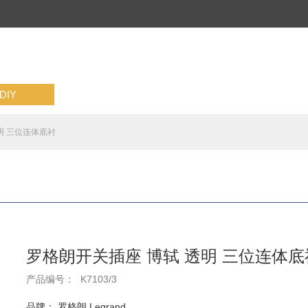
IY
明 三位连体底衬
罗格朗开关插座 博轼 透明 三位连体底
产品编号：
K7103/3
品牌： 罗格朗 Legrand