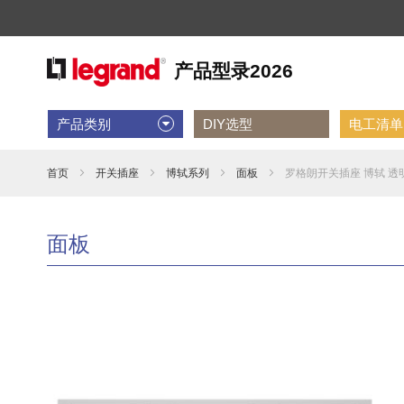
产品类别
DIY选型
电工清单D
首页
开关插座
博轼系列
面板
罗格朗开关插座 博轼 透
面板
跳
到
结
尾
的
图
片