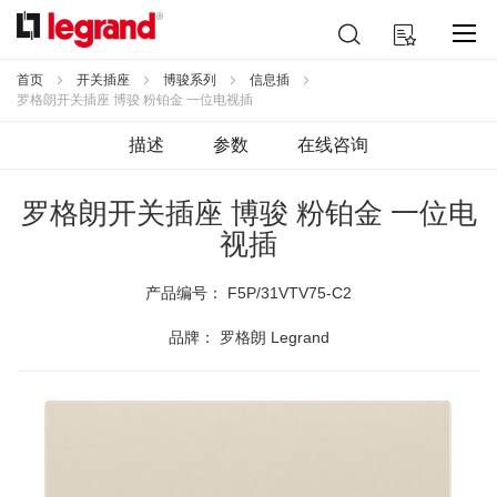
跳
搜
我的购物车
到
索
内
容
首页
开关插座
博骏系列
信息插
罗格朗开关插座 博骏 粉铂金 一位电视插
描述
参数
在线咨询
罗格朗开关插座 博骏 粉铂金 一位电
视插
产品编号：
F5P/31VTV75-C2
品牌： 罗格朗 Legrand
跳
到
结
尾
的
图