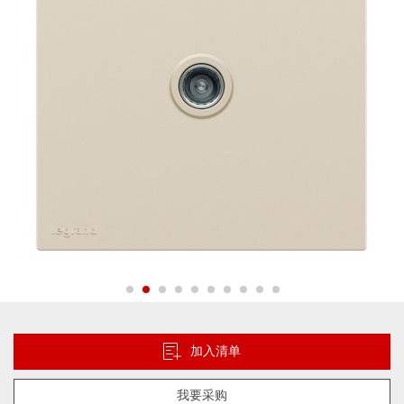
片
库
跳
转
到
加入清单
图
像
我要采购
库