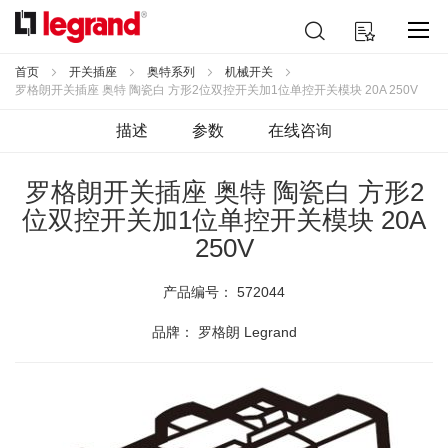
跳
搜
我的购物车
到
索
内
容
首页
开关插座
奥特系列
机械开关
罗格朗开关插座 奥特 陶瓷白 方形2位双控开关加1位单控开关模块 20A 250V
描述
参数
在线咨询
罗格朗开关插座 奥特 陶瓷白 方形2
位双控开关加1位单控开关模块 20A
250V
产品编号：
572044
品牌： 罗格朗 Legrand
跳
到
结
尾