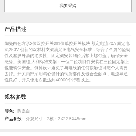
像
我要采购
库
的
开
头
产品描述
陶瓷白色方形2位双控开关加1位单控开关模块 额定电流20A 额定电
流250V 创新的双材料支架满足IP电气安全标准，综合了金属的坚韧
性及塑胶外套的绝缘性。固定架安装到位后扣上螺钉盖，确保安全
绝缘。美国/意大利标准支架：一位二位功能件安装在三位固定架上
也能确保安全。侧翼设计避免了与电线的任何接触也可随个人需要
去掉。开关内部采用精心设计的铜质部件及银合金触点，电流导通
性良好，开关使用次数达到40000个行程以上。
规格参数
规
陶瓷白
格
外观尺寸：2模：2X22.5X45mm
参
数