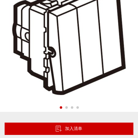
的
图
片
库
跳
转
到
加入清单
图