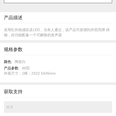
的
开
头
产品描述
采用红外线感应及LED，当有人通过，该产品可探测到并照亮障 碍
物，此功能配备一个可解除的发声器
规格参数
规
陶瓷白
格
86型
参
外观尺寸：2模：2X22.5X45mm
数
获取支持