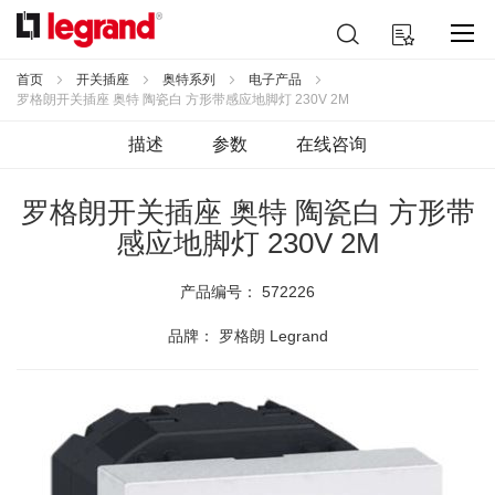
跳
搜
我的购物车
到
索
内
容
首页
开关插座
奥特系列
电子产品
罗格朗开关插座 奥特 陶瓷白 方形带感应地脚灯 230V 2M
描述
参数
在线咨询
罗格朗开关插座 奥特 陶瓷白 方形带
感应地脚灯 230V 2M
产品编号：
572226
品牌： 罗格朗 Legrand
跳
到
结
尾
的
图