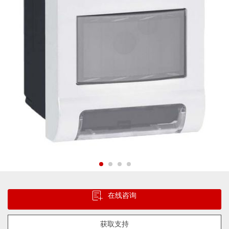
片
库
跳
转
在线咨询
到
图
像
获取支持
库