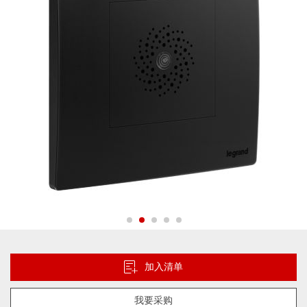
片
库
跳
转
到
加入清单
图
像
我要采购
库