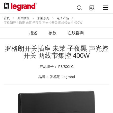
跳
搜
我的购物车
到
索
内
容
首页
开关插座
未莱系列
电子产品
罗格朗开关插座 未莱 子夜黑 声光控开关 两线带集控 400W
描述
参数
在线咨询
罗格朗开关插座 未莱 子夜黑 声光控
开关 两线带集控 400W
产品编号：
F8/S02-C
品牌： 罗格朗 Legrand
跳
到
结
尾
的
图