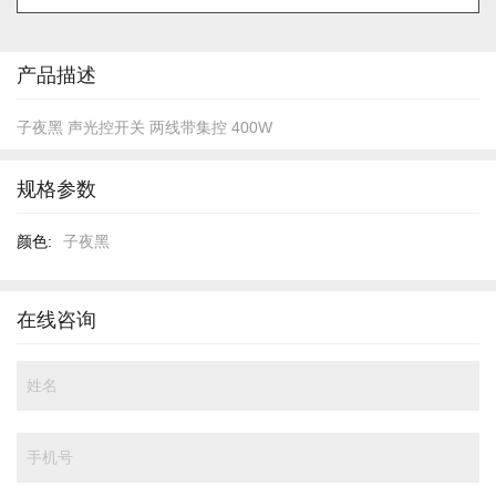
的
开
头
产品描述
子夜黑 声光控开关 两线带集控 400W
规格参数
规
子夜黑
格
参
数
在线咨询