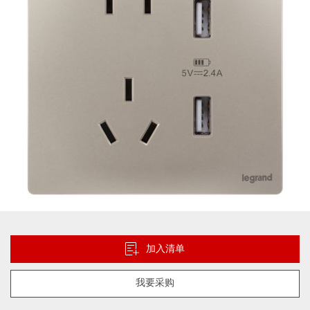
片
库
跳
转
到
加入清单
图
像
我要采购
库
的