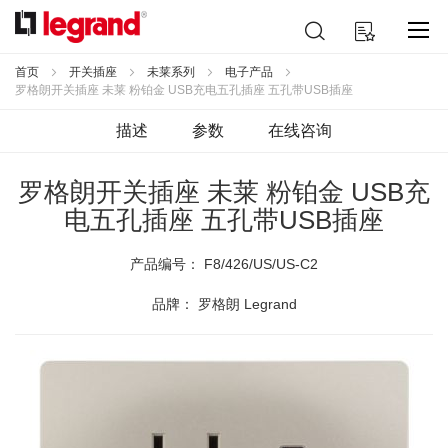
跳
搜
我的购物车
到
索
内
容
首页
开关插座
未莱系列
电子产品
罗格朗开关插座 未莱 粉铂金 USB充电五孔插座 五孔带USB插座
描述
参数
在线咨询
罗格朗开关插座 未莱 粉铂金 USB充
电五孔插座 五孔带USB插座
产品编号：
F8/426/US/US-C2
品牌： 罗格朗 Legrand
跳
到
结
尾
的
图