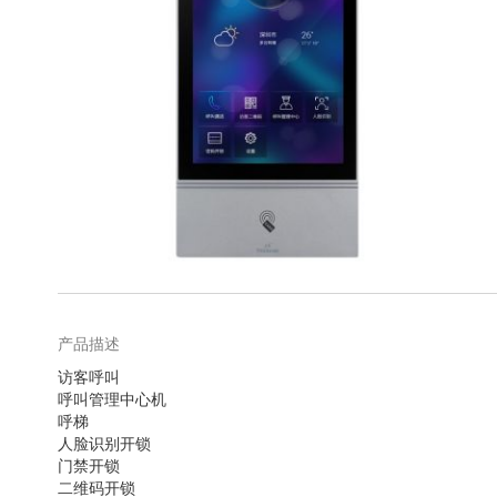
库
跳
转
到
图
产品描述
像
访客呼叫
库
呼叫管理中心机
的
呼梯
开
人脸识别开锁
头
门禁开锁
二维码开锁