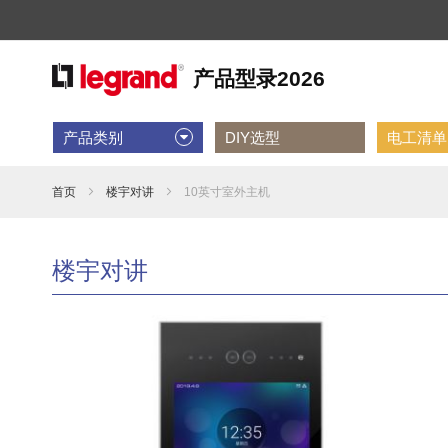
产品类别
DIY选型
电工清单D
首页
楼宇对讲
10英寸室外主机
楼宇对讲
跳
到
结
尾
的
图
片