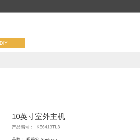
IY
10英寸室外主机
产品编号：
KE6413TL3
品牌： 视得安 Shidean