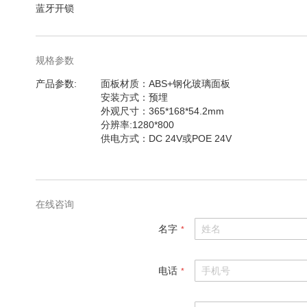
蓝牙开锁
规格参数
规
产品参数
面板材质：ABS+钢化玻璃面板
格
安装方式：预埋
参
外观尺寸：365*168*54.2mm
数
分辨率:1280*800
供电方式：DC 24V或POE 24V
在线咨询
名字
电话