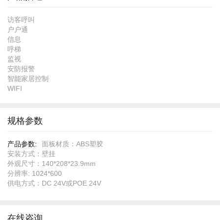
访客呼叫
户户通
信息
呼梯
监视
安防报警
智能家居控制
WIFI
规格参数
规
面板材质：ABS塑胶
格
安装方式：壁挂
参
外观尺寸：140*208*23.9mm
数
分辨率: 1024*600
供电方式：DC 24V或POE 24V
在线咨询