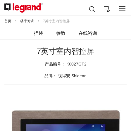
跳
搜
我的购物车
到
索
内
容
首页
楼宇对讲
7英寸室内智控屏
描述
参数
在线咨询
7英寸室内智控屏
产品编号：
K0027GT2
品牌： 视得安 Shidean
跳
到
结
尾
的
图
片
库