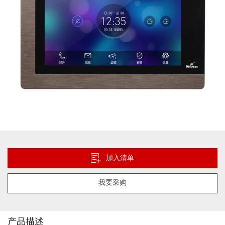
跳
转
到
加入清单
图
像
我要采购
库
的
开
头
产品描述