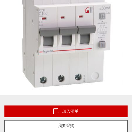
图
片
库
跳
转
到
加入清单
图
像
我要采购
库