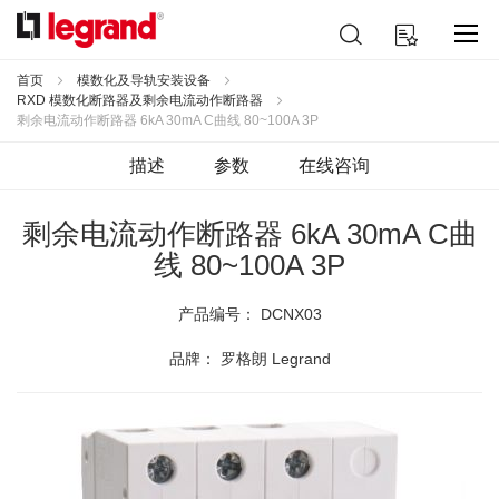
跳
搜
我的购物车
到
索
内
容
首页
模数化及导轨安装设备
RXD 模数化断路器及剩余电流动作断路器
剩余电流动作断路器 6kA 30mA C曲线 80~100A 3P
描述
参数
在线咨询
剩余电流动作断路器 6kA 30mA C曲
线 80~100A 3P
产品编号：
DCNX03
品牌： 罗格朗 Legrand
跳
到
结
尾
的