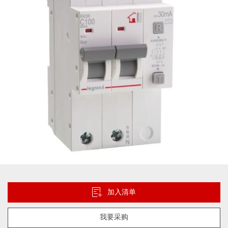
图
片
库
跳
转
到
加入清单
图
像
我要采购
库