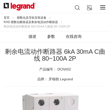
跳
搜
我的购物车
到
索
内
容
首页
模数化及导轨安装设备
RXD 模数化断路器及剩余电流动作断路器
剩余电流动作断路器 6kA 30mA C曲线 80~100A 2P
描述
参数
在线咨询
剩余电流动作断路器 6kA 30mA C曲
线 80~100A 2P
产品编号：
DCNX02
品牌： 罗格朗 Legrand
跳
到
结
尾
的