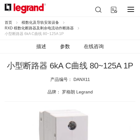
跳
搜
我的购物车
到
索
内
容
首页
模数化及导轨安装设备
RXD 模数化断路器及剩余电流动作断路器
小型断路器 6kA C曲线 80~125A 1P
描述
参数
在线咨询
小型断路器 6kA C曲线 80~125A 1P
产品编号：
DANX11
品牌： 罗格朗 Legrand
跳
到
结
尾
的
图