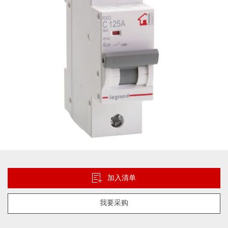
片
库
跳
转
到
加入清单
图
像
我要采购
库
的
开