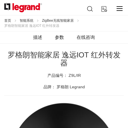
跳
搜
我的购物车
到
索
内
容
首页
智能系统
ZigBee无线智能家居
罗格朗智能家居 逸远IOT 红外转发器
描述
参数
在线咨询
罗格朗智能家居 逸远IOT 红外转发
器
产品编号：
Z9L/IR
品牌： 罗格朗 Legrand
跳
到
结
尾
的
图