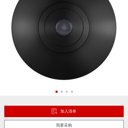
片
库
跳
转
到
加入清单
图
像
我要采购
库