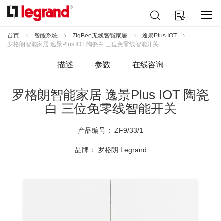
跳
搜
我的购物车
到
索
内
容
首页
智能系统
ZigBee无线智能家居
逸景Plus IOT
罗格朗智能家居 逸景Plus IOT 陶瓷白 三位免零线智能开关
描述
参数
在线咨询
罗格朗智能家居 逸景Plus IOT 陶瓷
白 三位免零线智能开关
产品编号：
ZF9/33/1
品牌： 罗格朗 Legrand
跳
到
结
尾
的
图