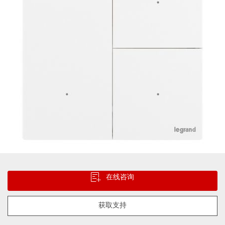
片
库
跳
转
在线咨询
到
图
像
获取支持
库
的