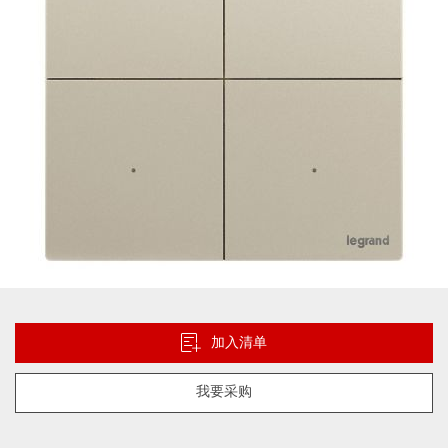
库
跳
转
到
加入清单
图
像
我要采购
库
的
开