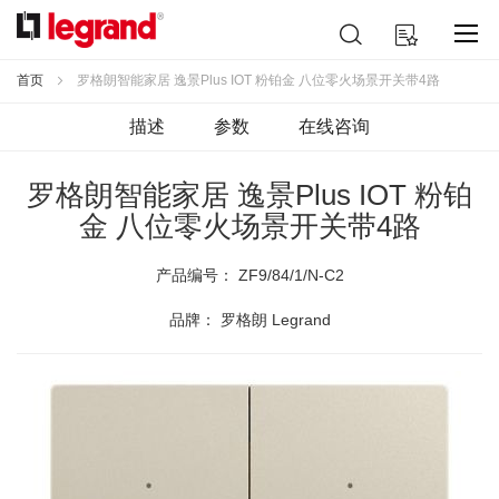
跳
搜
我的购物车
到
索
内
容
首页
罗格朗智能家居 逸景Plus IOT 粉铂金 八位零火场景开关带4路
描述
参数
在线咨询
罗格朗智能家居 逸景Plus IOT 粉铂
金 八位零火场景开关带4路
产品编号：
ZF9/84/1/N-C2
品牌： 罗格朗 Legrand
跳
到
结
尾
的
图
片