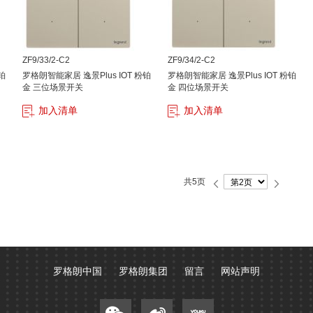
ZF9/33/2-C2
ZF9/34/2-C2
铂
罗格朗智能家居 逸景Plus IOT 粉铂
罗格朗智能家居 逸景Plus IOT 粉铂
金 三位场景开关
金 四位场景开关
加入清单
加入清单
第
共5页
页
前
下
一
一
页
页
罗格朗中国
罗格朗集团
留言
网站声明