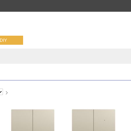
IY
下
一
页