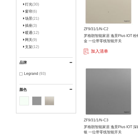
灯光
30
窗帘
6
场景
21
插座
3
ZF9/31/1/N-C2
暖通
12
罗格朗智能家居 逸景Plus IOT 粉
网关
9
金 一位带零线智能开关
支架
12
加入清单
品牌
Legrand
93
颜色
ZF9/31/1/N-C3
罗格朗智能家居 逸景Plus IOT 深
银 一位带零线智能开关