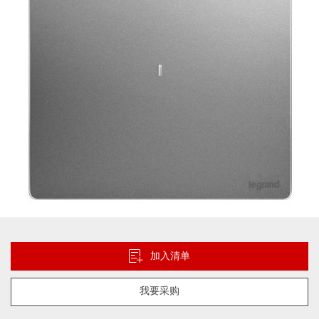
片
库
跳
转
到
加入清单
图
像
我要采购
库
的