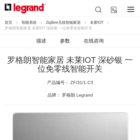
跳
搜
我的购物车
到
索
内
容
首页
智能系统
ZigBee无线智能家居
未莱IOT
罗格朗智能家居 未莱IOT 深砂银 一位免零线智能开关
描述
参数
在线咨询
罗格朗智能家居 未莱IOT 深砂银 一
位免零线智能开关
产品编号：
ZF/31/1-C3
品牌： 罗格朗 Legrand
跳
到
结
尾
的
图