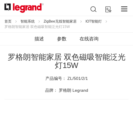
跳
搜
我的购物车
到
索
内
容
首页
智能系统
ZigBee无线智能家居
IOT智能灯
罗格朗智能家居 双色磁吸智能泛光灯15W
描述
参数
在线咨询
罗格朗智能家居 双色磁吸智能泛光
灯15W
产品编号：
ZL/501/2/1
品牌： 罗格朗 Legrand
跳
到
结
尾
的
图