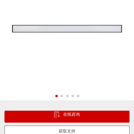
片
库
跳
转
在线咨询
到
图
像
获取支持
库