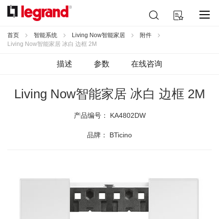
跳
搜
我的购物车
到
索
内
容
首页
智能系统
Living Now智能家居
附件
Living Now智能家居 冰白 边框 2M
描述
参数
在线咨询
Living Now智能家居 冰白 边框 2M
产品编号：
KA4802DW
品牌： BTicino
跳
到
结
尾
的
图
片