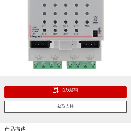
跳
转
在线咨询
到
图
像
获取支持
库
的
开
头
产品描述