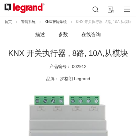
跳
搜
我的购物车
到
索
内
容
首页
智能系统
KNX智能系统
KNX 开关执行器 , 8路, 10A,从模块
描述
参数
在线咨询
KNX 开关执行器 , 8路, 10A,从模块
产品编号：
002912
品牌： 罗格朗 Legrand
跳
到
结
尾
的
图
片
库