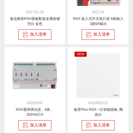
002723-J3
002724
逸远焕新KNX面板配套金属按键
KNX 嵌入式开关执行器 6路输入
空白 金色
3路6A输出
加入清单
加入清单
NEW
002918/4
KNXF9/31/1
KNX通用调光器，4路，
逸景Plus KNX一位智能面板, 陶
300VA/CH
瓷白
加入清单
加入清单