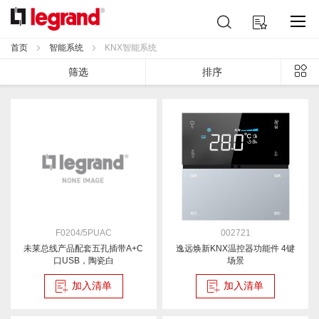
跳
搜
我的购物车
到
索
内
首页
智能系统
KNX智能系统
容
列
筛选
排序
表
F0204/5PUAC
002721
未莱总线产品配套五孔插带A+C
逸远焕新KNX温控器功能件 4键
口USB，陶瓷白
场景
加入清单
加入清单