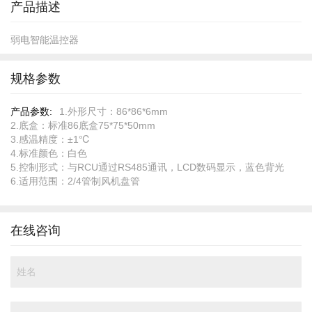
产品描述
弱电智能温控器
规格参数
规
1.外形尺寸：86*86*6mm
格
2.底盒：标准86底盒75*75*50mm
参
3.感温精度：±1℃
数
4.标准颜色：白色
5.控制形式：与RCU通过RS485通讯，LCD数码显示，蓝色背光
6.适用范围：2/4管制风机盘管
在线咨询