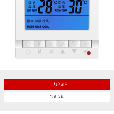
库
跳
转
到
加入清单
图
像
我要采购
库
的
开
头