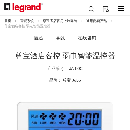
跳
搜
我的购物车
到
索
内
容
首页
智能系统
尊宝酒店客房控制系统
通用配套产品
尊宝酒店客控 弱电智能温控器
描述
参数
在线咨询
尊宝酒店客控 弱电智能温控器
产品编号：
JA-80C
品牌： 尊宝 Jobo
跳
到
结
尾
的
图
片