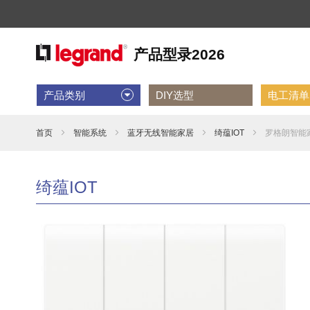
产品类别
DIY选型
电工清单D
首页
智能系统
蓝牙无线智能家居
绮蕴IOT
罗格朗智能家
绮蕴IOT
跳
到
结
尾
的
图
片