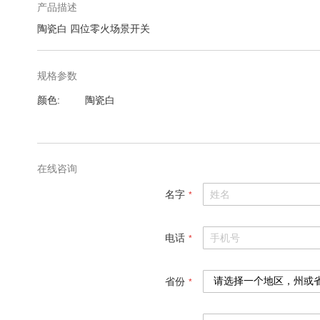
产品描述
陶瓷白 四位零火场景开关
规格参数
规
颜色
陶瓷白
格
参
数
在线咨询
名字
电话
省份