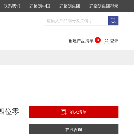
联系我们
罗格朗中国
罗格朗集团
罗格朗集团型录
搜
搜
索
索
0
创建产品清单
登录
 四位零
加入清单
在线咨询