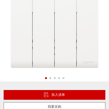
片
库
跳
转
到
加入清单
图
像
我要采购
库