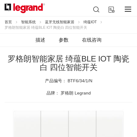
跳
搜
我的购物车
到
索
内
容
首页
智能系统
蓝牙无线智能家居
绮蕴IOT
罗格朗智能家居 绮蕴BLE IOT 陶瓷白 四位智能开关
描述
参数
在线咨询
罗格朗智能家居 绮蕴BLE IOT 陶瓷
白 四位智能开关
产品编号：
BTF6/34/1/N
品牌： 罗格朗 Legrand
跳
到
结
尾
的
图