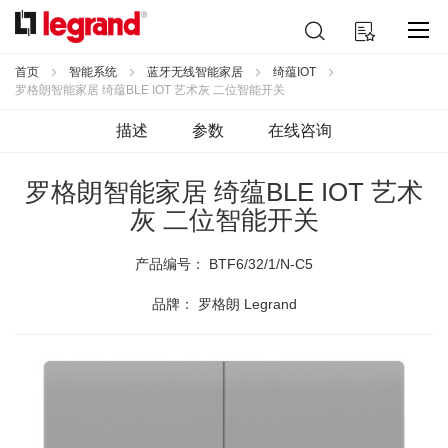
跳
搜
我的购物车
到
索
内
容
首页
智能系统
蓝牙无线智能家居
绮蕴IOT
罗格朗智能家居 绮蕴BLE IOT 艺术灰 二位智能开关
描述
参数
在线咨询
罗格朗智能家居 绮蕴BLE IOT 艺术
灰 二位智能开关
产品编号：
BTF6/32/1/N-C5
品牌： 罗格朗 Legrand
跳
到
结
尾
的
图