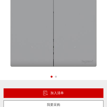
片
库
跳
转
到
加入清单
图
像
我要采购
库