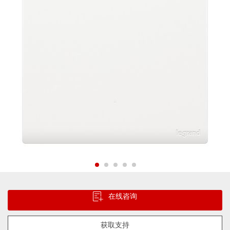
片
库
跳
转
在线咨询
到
图
像
获取支持
库