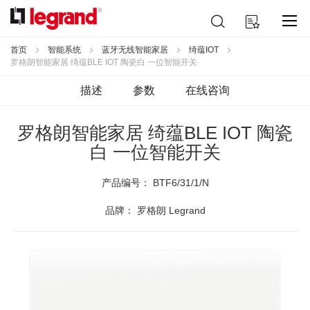
跳
搜
我的购物车
到
索
内
容
首页
智能系统
蓝牙无线智能家居
绮蕴IOT
罗格朗智能家居 绮蕴BLE IOT 陶瓷白 一位智能开关
描述
参数
在线咨询
罗格朗智能家居 绮蕴BLE IOT 陶瓷
白 一位智能开关
产品编号：
BTF6/31/1/N
品牌： 罗格朗 Legrand
跳
到
结
尾
的
图