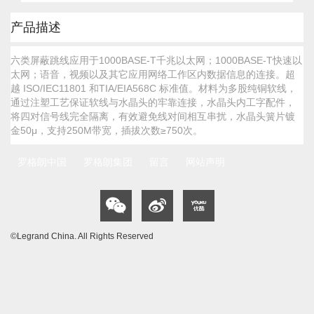
跳
产品描述
转
到
六类屏蔽跳线应用于1000BASE-T千兆以太网；1000BASE-T快速以
图
太网；语音，视频以及其它应用网络工作区内数据信息的连接。超
像
越 ISO/IEC11801 和TIA/EIA568C 标准值。材料为多股纯铜软线，
库
通过注塑工艺保证软线与水晶头的牢靠连接，水晶头内工字配件，
的
将四对信号线完全隔离，有效避免线对间相互串扰，水晶头簧片镀
开
金50μ，支持250M带宽，插拔次数≥750次。
头
罗格朗中国
罗格朗集团
留言
网站声明
©Legrand China. All Rights Reserved