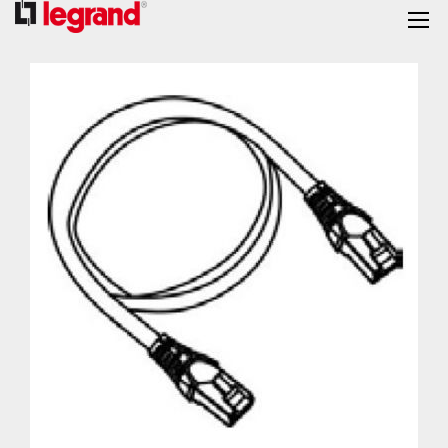
跳
到
结
尾
的
图
片
库