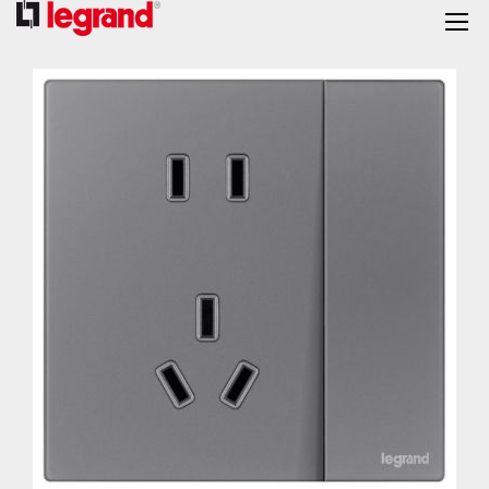
跳
到
结
尾
的
图
片
库